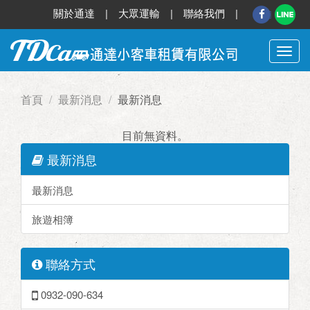
關於通達
|
大眾運輸
|
聯絡我們
|
切
換
選
首頁
最新消息
最新消息
單
目前無資料。
最新消息
最新消息
旅遊相簿
聯絡方式
0932-090-634