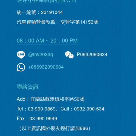
統一編號：23191044
汽車運輸營業執照：交營字第14153號
08：00 AM ~ 20：00 PM
@inv2033q
P0932090634
+886932090634
聯絡資訊
Add：宜蘭縣蘇澳鎮和平路50號
Tel：03-990-9869、Call：0932-090-634
Fax：03-990-9949
（以上資訊國外朋友撥打請加886）