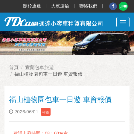
關於通達
|
大眾運輸
|
聯絡我們
|
切
換
選
單
首頁
宜蘭包車旅遊
福山植物園包車一日遊 車資報價
福山植物園包車一日遊 車資報價
2026/06/01
推薦
建議出發時間：08：00左右