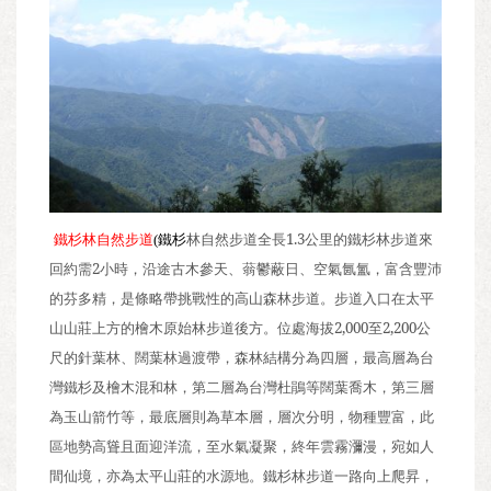
鐵杉林自然步道
鐵杉
林自然步道全長
1.3
公里的鐵杉林步道來
(
回約需
2
小時，沿途古木參天、蓊鬱蔽日、空氣氤氳，富含豐沛
的芬多精，是條略帶挑戰性的高山森林步道。步道入口在太平
山山莊上方的檜木原始林步道後方。
位處海拔
2,000
至
2,200
公
尺的針葉林、闊葉林過渡帶，森林結構分為四層，最高層為台
灣鐵杉及檜木混和林，第二層為台灣杜鵑等闊葉喬木，第三層
為玉山箭竹等，最底層則為草本層，層次分明，物種豐富，此
區
地勢高聳且面迎洋流，至水氣凝聚，終年雲霧瀰漫，宛如人
間仙境，亦為太平山莊的水源地。
鐵杉林步道一路向上爬昇，