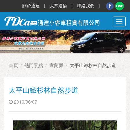
關於通達
|
大眾運輸
|
聯絡我們
|
切
換
選
單
首頁
熱門景點
宜蘭縣
太平山鐵杉林自然步道
太平山鐵杉林自然步道
2019/06/07