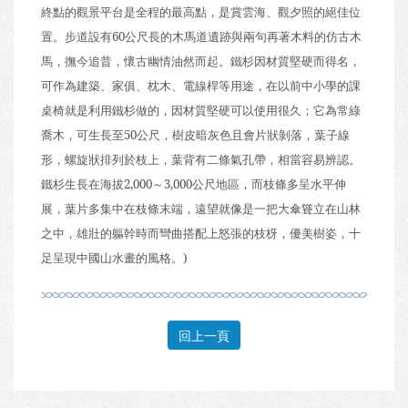
終點的觀景平台是全程的最高點，是賞雲海、觀夕照的絕佳位
置。步道設有
60
公尺長的木馬道遺跡與兩句再著木料的仿古木
馬，撫今追昔，懷古幽情油然而起。鐵杉因材質堅硬而得名，
可作為建築、家俱、枕木、電線桿等用途，在以前中小學的課
桌椅就是利用鐵杉做的，因材質堅硬可以使用很久；它為常綠
喬木，可生長至
50
公尺，樹皮暗灰色且會片狀剝落，葉子線
形，螺旋狀排列於枝上，葉背有二條氣孔帶，相當容易辨認。
鐵杉生長在海拔
2,000
～
3,000
公尺地區，而枝條多呈水平伸
展，葉片多集中在枝條末端，遠望就像是一把大傘聳立在山林
之中，雄壯的軀幹時而彎曲搭配上怒張的枝枒，優美樹姿，十
足呈現中國山水畫的風格。
)
回上一頁