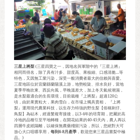
三星上將梨
(
三星四寶之一，因地名與軍階中的『三星上將』
相同而得名，除了具有汁多、甜度高、果核細、口感清脆
…
等
特色，又因無工業污染，深受一般消費者最大的信賴與喜愛。
三星地區位於宜蘭縣蘭陽溪上游，地勢較陡、排水良好，當地
夏季早晚吹東、西反向風，早晚溫差大，加上冬天氣候潮濕，
是水梨最適合的生長環境，目前栽種『上將梨』超過
120
公
頃，由於果實粒大，果肉雪白，在市場上獨具賣相，
『上將
梨』運用現代農業科技，以生存力特強的野生梨【俗稱刺仔、
鳥梨】為砧木，經過繁複寄接後，以
3-4
年的培育期，把屬於高
冷地的品種引至平地轉種，在開花結果的
40-45
天內，農人再以
四層牛皮紙隔離，以確保無農藥殘留污染，所以，您絕對大可
放心大口咀嚼享用，
每到
6-8
月產季
，歡迎您來三星品嘗梨中極
品。
)