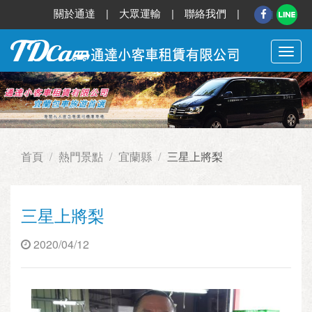
關於通達
|
大眾運輸
|
聯絡我們
|
切
換
選
單
首頁
熱門景點
宜蘭縣
三星上將梨
三星上將梨
2020/04/12