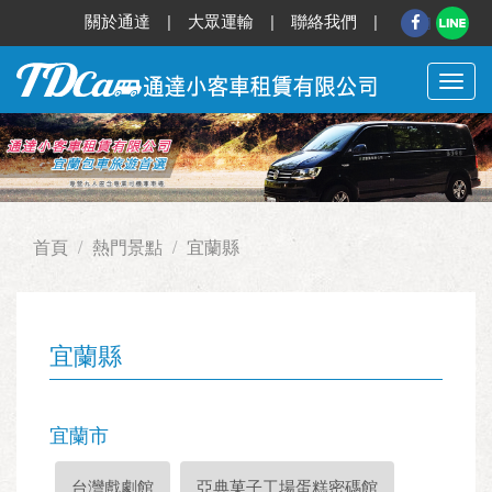
關於通達
|
大眾運輸
|
聯絡我們
|
切
換
選
單
首頁
熱門景點
宜蘭縣
宜蘭縣
宜蘭市
台灣戲劇館
亞典菓子工場蛋糕密碼館