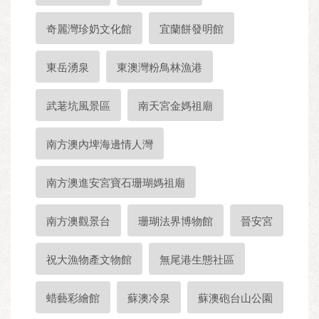
奇麗灣珍奶文化館
宜蘭餅發明館
東岳湧泉
東澳灣粉鳥林漁港
武荖坑風景區
南天宮金媽祖廟
南方澳內埤海邊情人灣
南方澳進安宮寶石珊瑚媽祖廟
南方澳觀景台
珊瑚法界博物館
晉安宮
祝大漁物產文物館
無尾港生態社區
蜡藝彩繪館
蘇澳冷泉
蘇澳砲台山公園