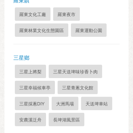
羅東鎮
羅東文化工廠
羅東夜市
羅東林業文化生態園區
羅東運動公園
三星鄉
三星上將梨
三星天送埤味珍香卜肉
三星幸福候車亭
三星青蔥文化館
三星採蔥DIY
大洲馬場
天送埤車站
安農溪泛舟
長埤湖風景區