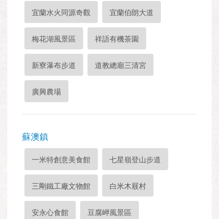
宜蘭水火同源奇觀
宜蘭伯朗大道
梅花湖風景區
祥語有機茶園
新寮瀑布步道
道教總廟三清宮
廣興農場
蘇澳鎮
一米特創意美食館
七星嶺登山步道
三剛鐵工廠文物館
白米木屐村
安永心食館
豆腐岬風景區